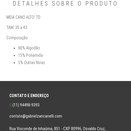
DETALHES SOBRE O PRODUTO
MEIA CANO ALTO' TD
TAM. 35 a 43
Composição
80% Algodão
15% Poliamida
5% Outras fibras
CONTATO E ENDEREÇO
(11) 94498-9393
contato@gabrielzancanelli.com
Rua Visconde de Inhaúma, 851 - CXP 80996, Osvaldo Cruz,